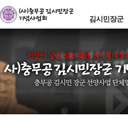
주메뉴바로가기
본문바로가기
김시민장군