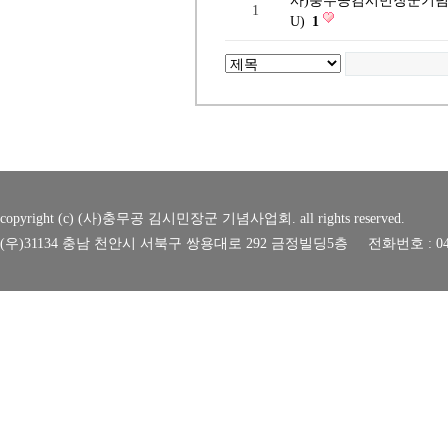
사)충무공김시민장군기념
1
U)
1
copyright (c) (사)충무공 김시민장군 기념사업회. all rights reserved.
(우)31134 충남 천안시 서북구 쌍용대로 292 금정빌딩5층 전화번호 : 041-