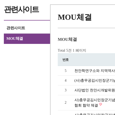
관련사이트
MOU체결
관련사이트
MOU체결
MOU체결
Total 5건
1 페이지
번호
5
천안학연구소와 지역역사
4
(사)충무공김시민장군기
3
사단법인 천안시개발위원
사)충무공김시민장군기념
2
협회 협약 체결